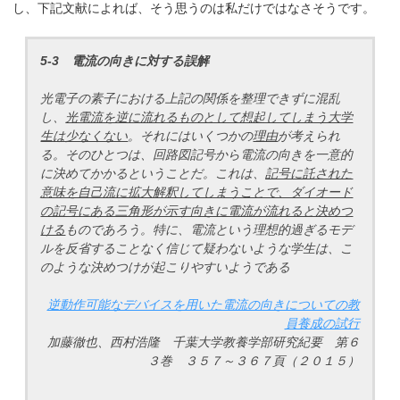
し、下記文献によれば、そう思うのは私だけではなさそうです。
5-3 電流の向きに対する誤解
光電子の素子における上記の関係を整理できずに混乱
し、
光電流を逆に流れるものとして想起してしまう大学
生は少なくない
。それにはいくつかの
理由
が考えられ
る。そのひとつは、回路図記号から電流の向きを一意的
に決めてかかるということだ。これは、
記号に託された
意味を自己流に拡大解釈してしまうことで、ダイオード
の記号にある三角形が示す向きに電流が流れると決めつ
ける
ものであろう。特に、電流という理想的過ぎるモデ
ルを反省することなく信じて疑わないような学生は、こ
のような決めつけが起こりやすいようである
逆動作可能なデバイスを用いた電流の向きについての教
員養成の試行
加藤徹也、西村浩隆 千葉大学教養学部研究紀要 第６
３巻 ３５７～３６７頁（２０１５）