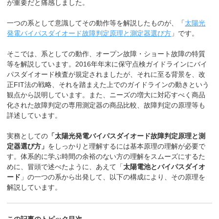
が重要だと痛感しました。
一つの系として意識してその動作等を解説したものが、「
太陽光
発電バイパスダイオード故障判定原理と測定器選び方
」です。
そこでは、系としての動作、オープン故障・ショート故障の特質
等を解説しています。2016年年末に保守点検ガイドラインにバイ
パスダイオード検査が規定されましたが、それに至る背景を、改
正FIT法の戦略、それを踏まえた上でのガイドラインの動きという
観点から説明しています。また、ニーズの増大に対応すべく商品
化された故障判定の専用測定器の商品比較、故障判定の原理等も
詳述しています。
実務としての
「太陽光発電バイパスダイオード故障判定原理と測
定器選び方」
をしっかりと理解するには基本原理の理解が必要で
す。体系的に学ぶ時間の余裕のない方の理解をスムーズにするた
めに、冒頭で述べたように、あえて「
太陽電池とバイパスダイオ
ード
」の一つの系から出発して、以下の構成により、その原理を
解説しています。